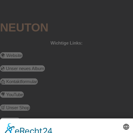
NEUTON
Wichtige Links:
🌍 Website
💿 Unser neues Album
📩 Kontaktformular
🎥 YouTube
🛒 Unser Shop
🟢 Spotify