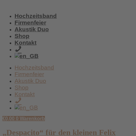
Zum
Inhalt
Hochzeitsband
wechseln
Firmenfeier
Akustik Duo
Shop
Kontakt
+49
/
159
Hochzeitsband
017
Firmenfeier
59
Akustik Duo
438
Shop
Kontakt
+49
/
159
€
0,00
0
Warenkorb
017
59
„Despacito“ für den kleinen Felix
438