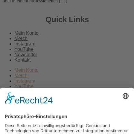
final in einem professionellen […]
Quick Links
Mein Konto
Merch
Instagram
YouTube
Newsletter
Kontakt
Mein Konto
Merch
Instagram
YouTube
Newsletter
Kontakt
Kontakt