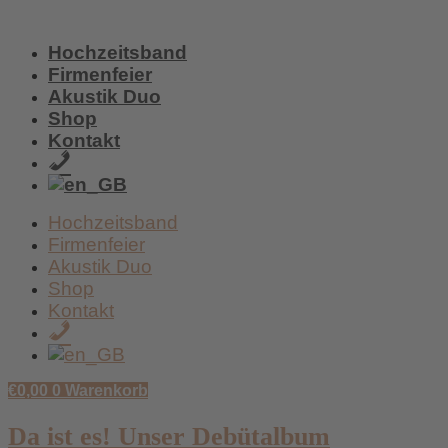
Zum
Inhalt
Hochzeitsband
wechseln
Firmenfeier
Akustik Duo
Shop
Kontakt
+49
/
159
Hochzeitsband
017
Firmenfeier
59
Akustik Duo
438
Shop
Kontakt
+49
/
159
€
0,00
0
Warenkorb
017
59
Da ist es! Unser Debütalbum
438