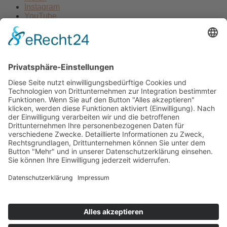
Instagram
YouTube
Newsletter
Kontakt
Kontakt
hallo@neuton.de
+49 159 / 017 59 438
Unsere Mail-Liste
Vorname
Nachname
E-Mail
Wir benötigen Ihre Zustimmung, um den reCaptcha v3-Service
zu laden!
Wir verwenden reCAPTCHA, um Ihre eingegebenen
Informationen zu überprüfen. Dieser Service kann Daten zu Ihren