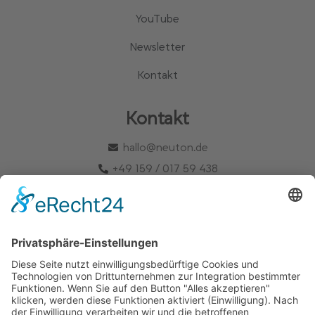
YouTube
Newsletter
Kontakt
Kontakt
hallo@neuton.de
+49 159 / 017 59 438
Unsere Mail-Liste