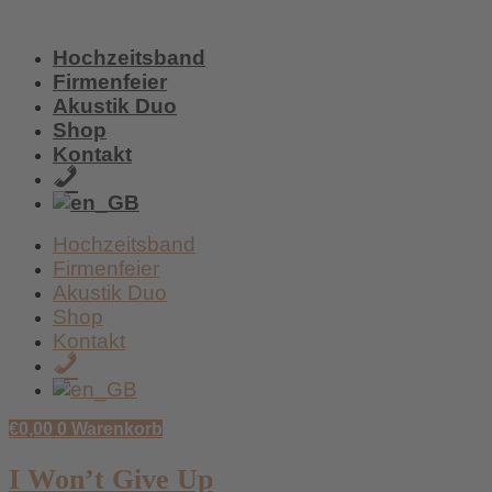
Zum
Inhalt
Hochzeitsband
wechseln
Firmenfeier
Akustik Duo
Shop
Kontakt
+49
/
159
Hochzeitsband
017
Firmenfeier
59
Akustik Duo
438
Shop
Kontakt
+49
/
159
€
0,00
0
Warenkorb
017
59
I Won’t Give Up
438