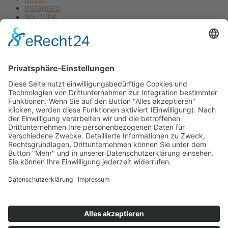
Instagram
YouTube
Newsletter
Kontakt
Kontakt
hallo@neuton.de
+49 159 / 017 59 438
Unsere Mail-Liste
Vorname
Nachname
E-Mail
Wir benötigen Ihre Zustimmung, um den reCaptcha v3-Service
zu laden!
Wir verwenden reCAPTCHA, um Ihre eingegebenen
Informationen zu überprüfen. Dieser Service kann Daten zu Ihren