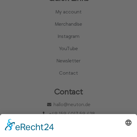
My account
Merchandise
Instagram
YouTube
Newsletter
Contact
Contact
hallo@neuton.de
+49 159 / 017 59 438
Our mailing list